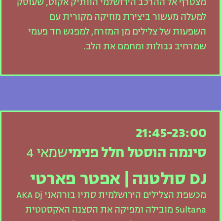
מצטרף אל ההרכב הירושלמי הוותיק אקוט, שעוסק
למעלה מעשור ביצירת מוזיקה מקורית עם
השפעות של צלילים מן המזרח, למפגש חד פעמי
שמרחיב גבולות ומחמם את הלב.
21:45-23:00
סינמה הוסטל חלל פנימי
שמאי 4
DJ סולטנה | אפטר פארטי
מכשפת הצלילים הירושלמית סתיו בורהאני AKA Dj
Sultana מובילה ומפיקה את הסצנה האקסטטית