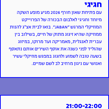
חגיגי
עם פתיחת שאון חורף 2026 מגיע מופע השקה
מיוחד וחגיגי לאלבום הבכורה של הפרוייקט
המוזיקלי המרגש ״JABAN״. בואו לבית אצ"ג להנות
ממוזיקה שהיא זיגוג מתוק של חיים, בשילוב בין
עברית לאנגלית, מאמריקה ועד מרוקו, במיזוג
שהוליד לפני כשנה את אוסף השירים אותם נתאסף
בשעה טובה לשמוע ולחגוג במפגש מוזיקלי עשיר
ואנושי עם ניגון מרחיב לב לשם שמיים.
21:00-22:00